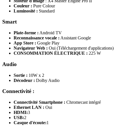
Moteur d'image
: X4 Master Engine Pro II
Couleur :
Pure Colour
Luminosité :
Standard
Smart
Plate-forme :
Android TV
Reconnaissance vocale :
Assistant Google
App Store :
Google Play
Navigateur Web :
Oui (Téléchargement d'applications)
CONSOMMATION ÉLECTRIQUE :
225 W
Audio
Sortie :
10W x 2
Décodeur :
Dolby Audio
Connectivité :
Connectivité Smartphone :
Chromecast intégré
Ethernet LAN :
Oui
HDMI:
3
USB:
2
Casque d'écoute:
1