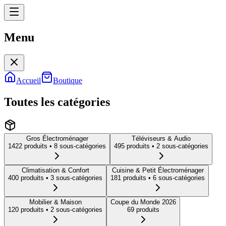
Menu
Menu
Accueil
Boutique
Toutes les catégories
Gros Électroménager
Téléviseurs & Audio
1422
produit
s
• 8 sous-catégories
495
produit
s
• 2 sous-catégories
Climatisation & Confort
Cuisine & Petit Électroménager
400
produit
s
• 3 sous-catégories
181
produit
s
• 6 sous-catégories
Mobilier & Maison
Coupe du Monde 2026
120
produit
s
• 2 sous-catégories
69
produit
s