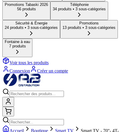
Promotions Tabaski 2026
Téléphonie
56
produit
s
34
produit
s
• 3 sous-catégories
Sécurité & Énergie
Promotions
24
produit
s
• 3 sous-catégories
13
produit
s
• 3 sous-catégories
Fontaine à eau
7
produit
s
Voir tous les produits
Connexion
Créer un compte
Connexion
Shopping cart
Accueil
Boutique
Smart TV
Smart TV - 70''- 4T-